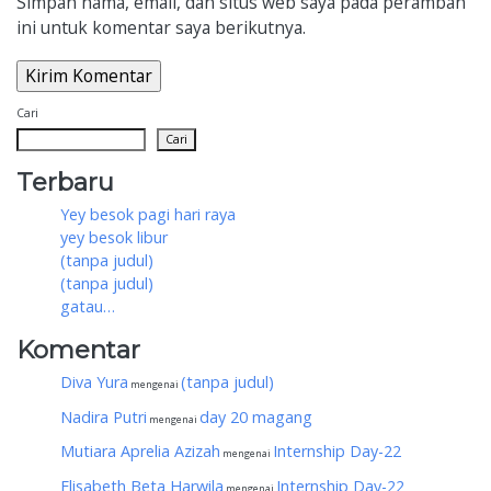
Simpan nama, email, dan situs web saya pada peramban
ini untuk komentar saya berikutnya.
Cari
Cari
Terbaru
Yey besok pagi hari raya
yey besok libur
(tanpa judul)
(tanpa judul)
gatau…
Komentar
Diva Yura
(tanpa judul)
mengenai
Nadira Putri
day 20 magang
mengenai
Mutiara Aprelia Azizah
Internship Day-22
mengenai
Elisabeth Beta Harwila
Internship Day-22
mengenai