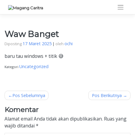
Skip
to
content
Waw Banget
17 Maret 2025
ochi
Diposting
|
oleh
baru tau windows + titik 😅
Uncategorized
Kategori
Navigasi
Pos Sebelumnya
Pos Berikutnya
pos
Komentar
Alamat email Anda tidak akan dipublikasikan.
Ruas yang
wajib ditandai
*