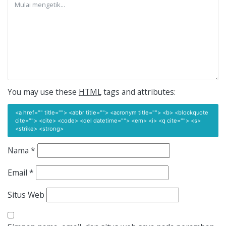
You may use these
HTML
tags and attributes:
<a href="" title=""> <abbr title=""> <acronym title=""> <b> <blockquote
cite=""> <cite> <code> <del datetime=""> <em> <i> <q cite=""> <s>
<strike> <strong>
Nama
*
Email
*
Situs Web