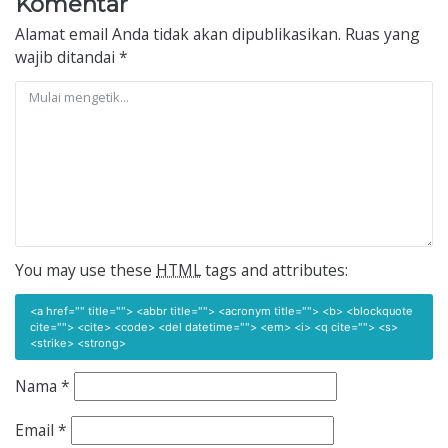
Komentar
Alamat email Anda tidak akan dipublikasikan.
Ruas yang
wajib ditandai
*
You may use these
HTML
tags and attributes:
<a href="" title=""> <abbr title=""> <acronym title=""> <b> <blockquote
cite=""> <cite> <code> <del datetime=""> <em> <i> <q cite=""> <s>
<strike> <strong>
Nama
*
Email
*