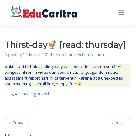
Skip
to
content
Thirst-day
[read: thursday]
14 Maret 2024
Raida Adiba Nisrina
Diposting
|
oleh
waktu hari ini habis paling banyak di edit video karena suuSaAh
banget sinkron-in video dan sound nya. Target gender impact
assessment report hari ini ga terpenuhi karena ada unexpected
zoom meeting. Overall fine, happy iftar
Uncategorized
Kategori
Navigasi
Puasa
Kamis
pos