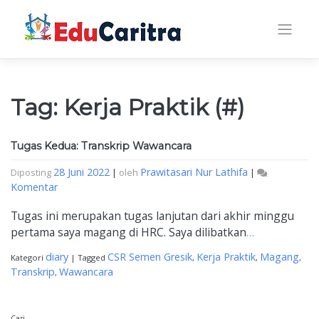
Skip
to
content
Tag:
Kerja Praktik
(#)
Tugas Kedua: Transkrip Wawancara
28 Juni 2022
Prawitasari Nur Lathifa
Diposting
|
oleh
|
Tugas
Komentar
Kedua:
Tugas ini merupakan tugas lanjutan dari akhir minggu
Transkrip
Wawancara
pertama saya magang di HRC. Saya dilibatkan
…
diary
CSR Semen Gresik
Kerja Praktik
Magang
Kategori
|
Tagged
,
,
,
Transkrip
Wawancara
,
Cari