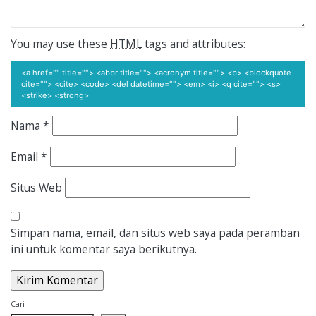
You may use these
HTML
tags and attributes:
<a href="" title=""> <abbr title=""> <acronym title=""> <b> <blockquote
cite=""> <cite> <code> <del datetime=""> <em> <i> <q cite=""> <s>
<strike> <strong>
Nama
*
Email
*
Situs Web
Simpan nama, email, dan situs web saya pada peramban
ini untuk komentar saya berikutnya.
Cari