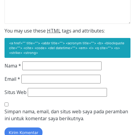
You may use these
HTML
tags and attributes:
<a href="" title=""> <abbr title=""> <acronym title=""> <b> <blockquote
cite=""> <cite> <code> <del datetime=""> <em> <i> <q cite=""> <s>
<strike> <strong>
Nama
*
Email
*
Situs Web
Simpan nama, email, dan situs web saya pada peramban
ini untuk komentar saya berikutnya.