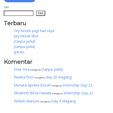
Cari
Cari
Terbaru
Yey besok pagi hari raya
yey besok libur
(tanpa judul)
(tanpa judul)
gatau…
Komentar
Diva Yura
(tanpa judul)
mengenai
Nadira Putri
day 20 magang
mengenai
Mutiara Aprelia Azizah
Internship Day-22
mengenai
Elisabeth Beta Harwila
Internship Day-22
mengenai
Widiati Marsuni
Day 4 Magang
mengenai