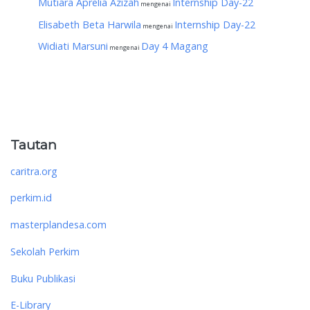
Mutiara Aprelia Azizah
Internship Day-22
mengenai
Elisabeth Beta Harwila
Internship Day-22
mengenai
Widiati Marsuni
Day 4 Magang
mengenai
Tautan
caritra.org
perkim.id
masterplandesa.com
Sekolah Perkim
Buku Publikasi
E-Library