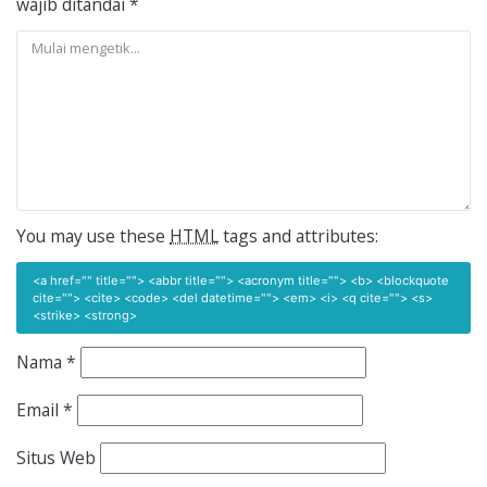
wajib ditandai
*
You may use these
HTML
tags and attributes:
<a href="" title=""> <abbr title=""> <acronym title=""> <b> <blockquote
cite=""> <cite> <code> <del datetime=""> <em> <i> <q cite=""> <s>
<strike> <strong>
Nama
*
Email
*
Situs Web