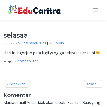
Skip
to
content
selasaa
5 Desember 2023
Viola
Diposting
|
oleh
Hari ini ngerjain peta lagii yang ga selesai selesai ini
Uncategorized
Kategori
Navigasi
besok rabu
selasa
pos
Komentar
Alamat email Anda tidak akan dipublikasikan.
Ruas yang