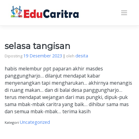
Skip
to
content
selasa tangisan
19 Desember 2023
desita
Diposting
|
oleh
habis melembur ppt paparan akhir masdes
panggungharjo… dilanjut mendapat kabar
menyenangkan tapi mengharukan… akhirnya menangis
di ruang makan… dan di balai desa panggungharjo…
terus mendapat wejangan dari mas pungki, dipuk-puk
sama mbak-mbak caritra yang baik… dihibur sama mas
dan semua mbak-mbak… terima kasih
Uncategorized
Kategori