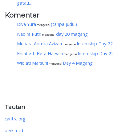
gatau…
Komentar
Diva Yura
(tanpa judul)
mengenai
Nadira Putri
day 20 magang
mengenai
Mutiara Aprelia Azizah
Internship Day-22
mengenai
Elisabeth Beta Harwila
Internship Day-22
mengenai
Widiati Marsuni
Day 4 Magang
mengenai
Tautan
caritra.org
perkim.id