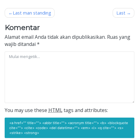
Navigasi
Last man standing
Last
pos
Komentar
Alamat email Anda tidak akan dipublikasikan.
Ruas yang
wajib ditandai
*
You may use these
HTML
tags and attributes:
<a href="" title=""> <abbr title=""> <acronym title=""> <b> <blockquote
cite=""> <cite> <code> <del datetime=""> <em> <i> <q cite=""> <s>
<strike> <strong>