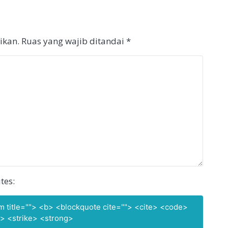
ikan.
Ruas yang wajib ditandai
*
tes:
nym title=""> <b> <blockquote cite=""> <cite> <code>
> <strike> <strong>