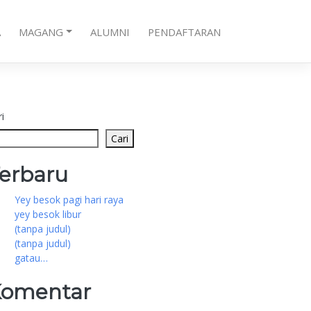
A
MAGANG
ALUMNI
PENDAFTARAN
i
Cari
erbaru
Yey besok pagi hari raya
yey besok libur
(tanpa judul)
(tanpa judul)
gatau…
omentar