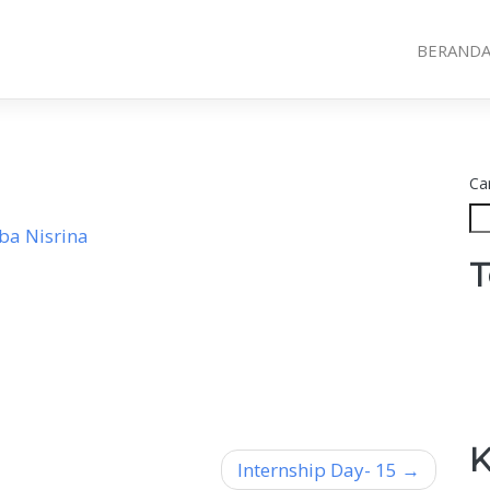
BERAND
Car
ba Nisrina
T
K
Internship Day- 15