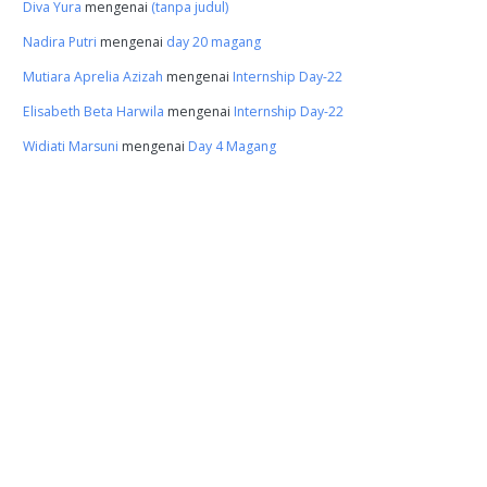
Diva Yura
mengenai
(tanpa judul)
Nadira Putri
mengenai
day 20 magang
Mutiara Aprelia Azizah
mengenai
Internship Day-22
Elisabeth Beta Harwila
mengenai
Internship Day-22
Widiati Marsuni
mengenai
Day 4 Magang