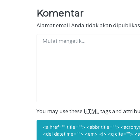
pos
Komentar
Alamat email Anda tidak akan dipublikas
You may use these
HTML
tags and attribu
<a href="" title=""> <abbr title=""> <acro
<del datetime=""> <em> <i> <q cite=""> <s