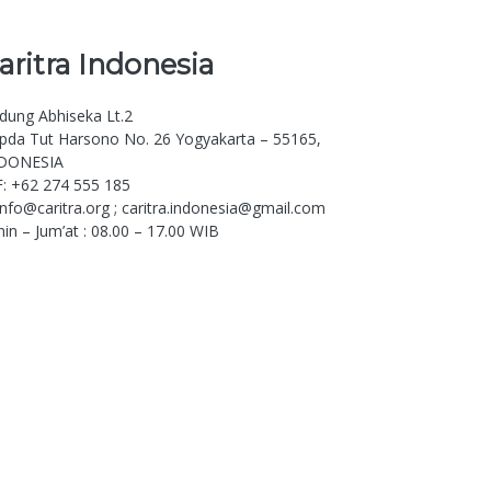
aritra
Indonesia
dung Abhiseka Lt.2
. Ipda Tut Harsono No. 26 Yogyakarta – 55165,
DONESIA
F: +62 274 555 185
 info@caritra.org ; caritra.indonesia@gmail.com
nin – Jum’at : 08.00 – 17.00 WIB