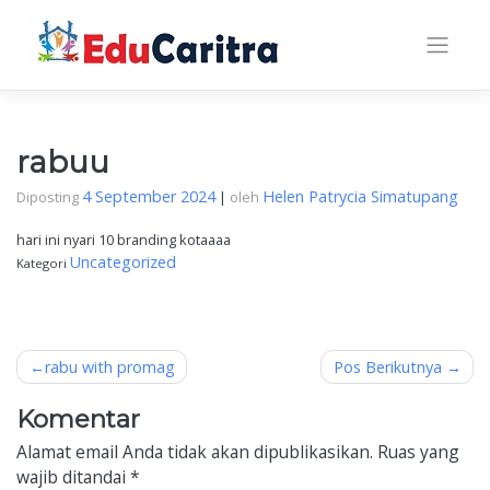
Skip
to
content
rabuu
4 September 2024
Helen Patrycia Simatupang
Diposting
|
oleh
hari ini nyari 10 branding kotaaaa
Uncategorized
Kategori
Navigasi
rabu with promag
Pos Berikutnya
pos
Komentar
Alamat email Anda tidak akan dipublikasikan.
Ruas yang
wajib ditandai
*