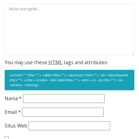
You may use these
HTML
tags and attributes:
<a href="" title=""> <abbr title=""> <acronym title=""> <b> <blockquote
cite=""> <cite> <code> <del datetime=""> <em> <i> <q cite=""> <s>
<strike> <strong>
Nama
*
Email
*
Situs Web