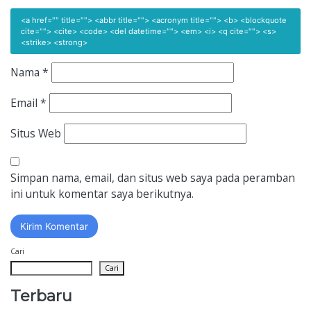
<a href="" title=""> <abbr title=""> <acronym title=""> <b> <blockquote
cite=""> <cite> <code> <del datetime=""> <em> <i> <q cite=""> <s>
<strike> <strong>
Nama
*
Email
*
Situs Web
Simpan nama, email, dan situs web saya pada peramban
ini untuk komentar saya berikutnya.
Cari
Cari
Terbaru