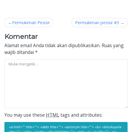
Navigasi
Permukiman Pesisir
Permukiman pesisir #3
pos
Komentar
Alamat email Anda tidak akan dipublikasikan.
Ruas yang
wajib ditandai
*
You may use these
HTML
tags and attributes:
<a href="" title=""> <abbr title=""> <acronym title=""> <b> <blockquote
cite=""> <cite> <code> <del datetime=""> <em> <i> <q cite=""> <s>