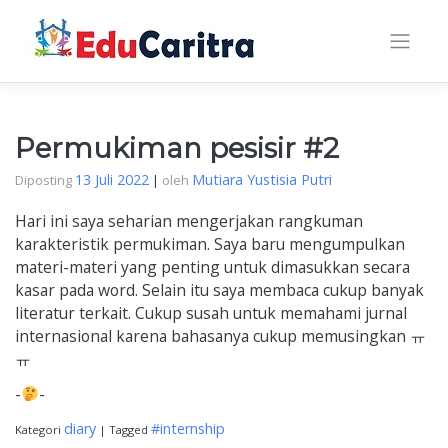
Skip
to
content
Permukiman pesisir #2
13 Juli 2022
Mutiara Yustisia Putri
Diposting
|
oleh
Hari ini saya seharian mengerjakan rangkuman
karakteristik permukiman. Saya baru mengumpulkan
materi-materi yang penting untuk dimasukkan secara
kasar pada word. Selain itu saya membaca cukup banyak
literatur terkait. Cukup susah untuk memahami jurnal
internasional karena bahasanya cukup memusingkan ㅠ
ㅠ
-
-
diary
#internship
Kategori
|
Tagged