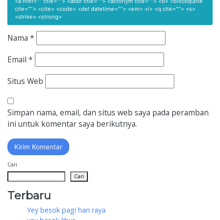
<a href="" title=""> <abbr title=""> <acronym title=""> <b> <blockquote
cite=""> <cite> <code> <del datetime=""> <em> <i> <q cite=""> <s>
<strike> <strong>
Nama
*
Email
*
Situs Web
Simpan nama, email, dan situs web saya pada peramban
ini untuk komentar saya berikutnya.
Cari
Cari
Terbaru
Yey besok pagi hari raya