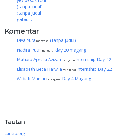
yey besok libur
(tanpa judul)
(tanpa judul)
gatau…
Komentar
Diva Yura
(tanpa judul)
mengenai
Nadira Putri
day 20 magang
mengenai
Mutiara Aprelia Azizah
Internship Day-22
mengenai
Elisabeth Beta Harwila
Internship Day-22
mengenai
Widiati Marsuni
Day 4 Magang
mengenai
Tautan
caritra.org