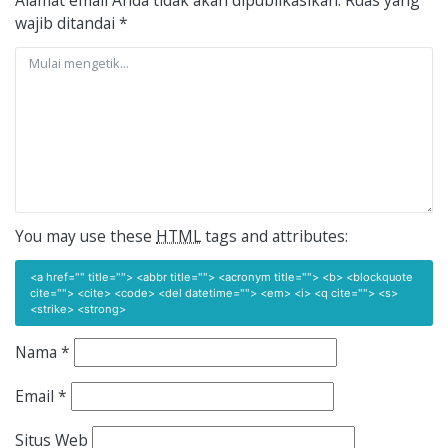
wajib ditandai
*
You may use these
HTML
tags and attributes:
<a href="" title=""> <abbr title=""> <acronym title=""> <b> <blockquote
cite=""> <cite> <code> <del datetime=""> <em> <i> <q cite=""> <s>
<strike> <strong>
Nama
*
Email
*
Situs Web