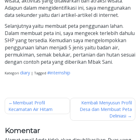
wisata, aktivitas yang ditawarkan dan atraksi wisata.
Adapun dalam mengidentifikasi ini, saya menggunakan
data sekunder yaitu dari artikel-artikel di internet.
Selanjutnya yaitu membuat peta penggunaan lahan.
Dalam membuat peta ini, saya mengecek terlebih dahulu
SHP yang tersedia. Kemudian saya mengelompokkan
penggunaan lahan menjadi 5 jenis yaitu badan air,
permukiman, semak belukar, pertanian dan hutan sesuai
dengan contoh peta yang diberikan Mbak Sani.
diary
#internship
Kategori
|
Tagged
Navigasi
Membuat Profil
Kembali Menyusun Profil
Kecamatan Air Hitam
Desa dan Membuat Peta
pos
Deliniasi
Komentar
Alamat email Anda tidak akan dipublikasikan.
Ruas yang