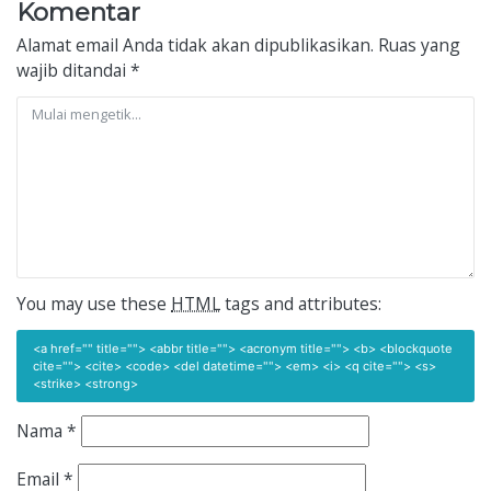
Komentar
Alamat email Anda tidak akan dipublikasikan.
Ruas yang
wajib ditandai
*
You may use these
HTML
tags and attributes:
<a href="" title=""> <abbr title=""> <acronym title=""> <b> <blockquote
cite=""> <cite> <code> <del datetime=""> <em> <i> <q cite=""> <s>
<strike> <strong>
Nama
*
Email
*