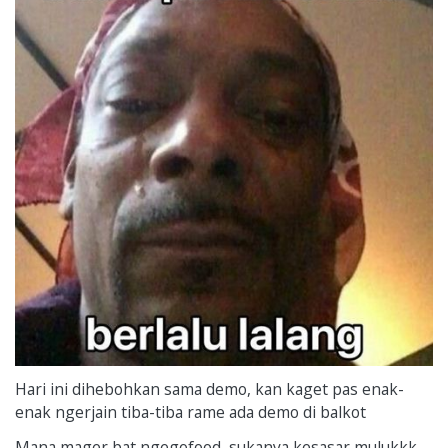
Hari ini dihebohkan sama demo, kan kaget pas enak-
enak ngerjain tiba-tiba rame ada demo di balkot
Mana mager bat ngegofood, sukanya kesasar mulukkk