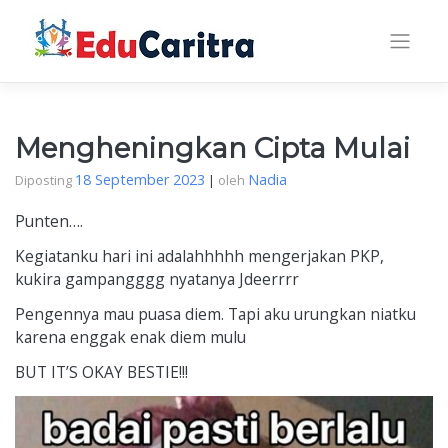
Skip
to
content
Mengheningkan Cipta Mulai
18 September 2023
Nadia
Diposting
|
oleh
Punten….
Kegiatanku hari ini adalahhhhh mengerjakan PKP,
kukira gampangggg nyatanya Jdeerrrr
Pengennya mau puasa diem. Tapi aku urungkan niatku
karena enggak enak diem mulu
BUT IT’S OKAY BESTIE!!!