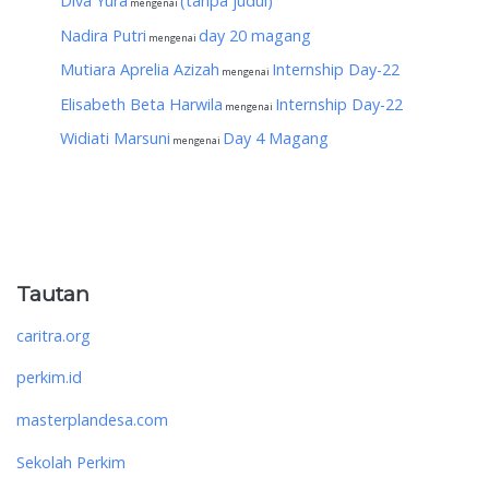
Diva Yura
(tanpa judul)
mengenai
Nadira Putri
day 20 magang
mengenai
Mutiara Aprelia Azizah
Internship Day-22
mengenai
Elisabeth Beta Harwila
Internship Day-22
mengenai
Widiati Marsuni
Day 4 Magang
mengenai
Tautan
caritra.org
perkim.id
masterplandesa.com
Sekolah Perkim