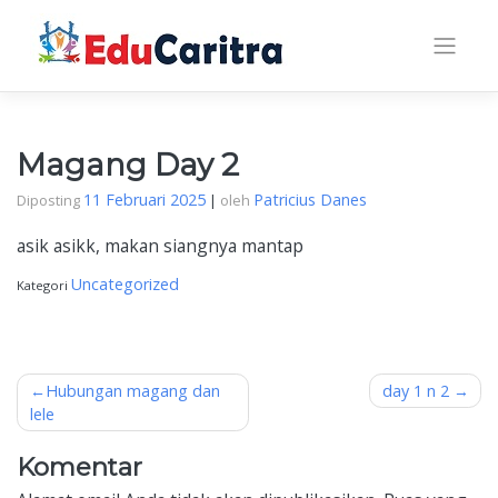
Skip
to
content
Magang Day 2
11 Februari 2025
Patricius Danes
Diposting
|
oleh
asik asikk, makan siangnya mantap
Uncategorized
Kategori
Navigasi
Hubungan magang dan
day 1 n 2
lele
pos
Komentar