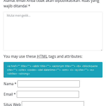
Alamat email Anda tidak akan dipublikasikan.
Ruas yang
wajib ditandai
*
You may use these
HTML
tags and attributes:
<a href="" title=""> <abbr title=""> <acronym title=""> <b> <blockquote
cite=""> <cite> <code> <del datetime=""> <em> <i> <q cite=""> <s>
<strike> <strong>
Nama
*
Email
*
Situs Web