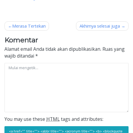
Navigasi
Merasa Tertekan
Akhirnya selesai juga
pos
Komentar
Alamat email Anda tidak akan dipublikasikan.
Ruas yang
wajib ditandai
*
You may use these
HTML
tags and attributes:
<a href="" title=""> <abbr title=""> <acronym title=""> <b> <blockquote