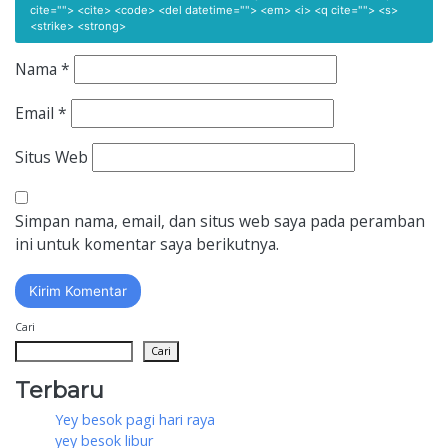
cite=""> <cite> <code> <del datetime=""> <em> <i> <q cite=""> <s>
<strike> <strong>
Nama
*
Email
*
Situs Web
Simpan nama, email, dan situs web saya pada peramban
ini untuk komentar saya berikutnya.
Cari
Cari
Terbaru
Yey besok pagi hari raya
yey besok libur