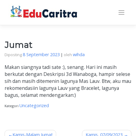
Skip
to
content
Jumat
8 September 2023
wihda
Diposting
|
oleh
Makan siangnya tadi sate :), senang. Hari ini masih
berkutat dengan Deskripsi 3d Wanaboga, hampir selese
sih dan masih ditemenin lagunya Mas Lauv. Btw, aku mau
rekomendasiin lagunya Lauv yang Bracelet, lagunya
bagus, selamat mendengarkan:)
Uncategorized
Kategori
Navigasi
Kamis-Malam Jumat
Kamis, 07/09/2023