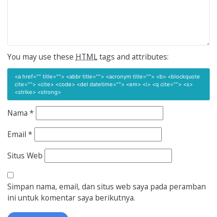
You may use these
HTML
tags and attributes:
<a href="" title=""> <abbr title=""> <acronym title=""> <b> <blockquote
cite=""> <cite> <code> <del datetime=""> <em> <i> <q cite=""> <s>
<strike> <strong>
Nama
*
Email
*
Situs Web
Simpan nama, email, dan situs web saya pada peramban
ini untuk komentar saya berikutnya.