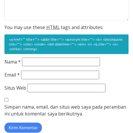
You may use these
HTML
tags and attributes:
<a href="" title=""> <abbr title=""> <acronym title=""> <b> <blockquote
cite=""> <cite> <code> <del datetime=""> <em> <i> <q cite=""> <s>
<strike> <strong>
Nama
*
Email
*
Situs Web
Simpan nama, email, dan situs web saya pada peramban
ini untuk komentar saya berikutnya.