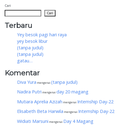
Cari
Cari
Terbaru
Yey besok pagi hari raya
yey besok libur
(tanpa judul)
(tanpa judul)
gatau…
Komentar
Diva Yura
(tanpa judul)
mengenai
Nadira Putri
day 20 magang
mengenai
Mutiara Aprelia Azizah
Internship Day-22
mengenai
Elisabeth Beta Harwila
Internship Day-22
mengenai
Widiati Marsuni
Day 4 Magang
mengenai