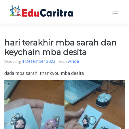
Skip
to
content
hari terakhir mba sarah dan
keychain mba desita
4 Desember 2023
wihda
Diposting
|
oleh
dada mba sarah, thankyou mba desita