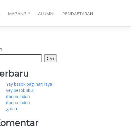
A
MAGANG
ALUMNI
PENDAFTARAN
i
Cari
erbaru
Yey besok pagi hari raya
yey besok libur
(tanpa judul)
(tanpa judul)
gatau…
omentar