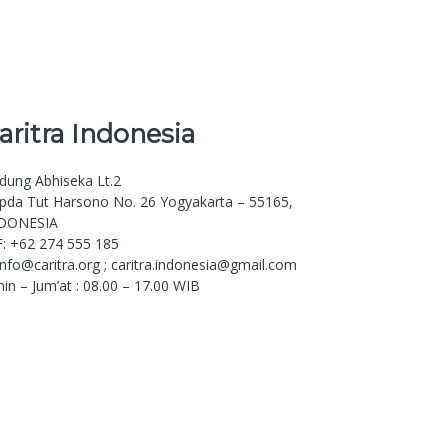
aritra
Indonesia
dung Abhiseka Lt.2
. Ipda Tut Harsono No. 26 Yogyakarta – 55165,
DONESIA
F: +62 274 555 185
 info@caritra.org ; caritra.indonesia@gmail.com
nin – Jum’at : 08.00 – 17.00 WIB