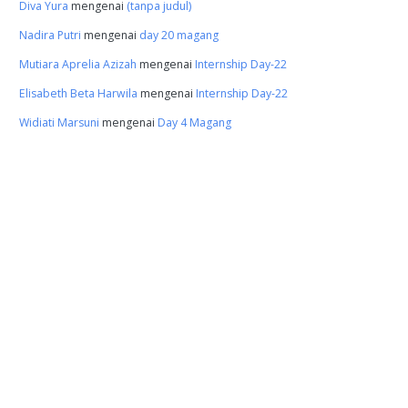
Diva Yura
mengenai
(tanpa judul)
Nadira Putri
mengenai
day 20 magang
Mutiara Aprelia Azizah
mengenai
Internship Day-22
Elisabeth Beta Harwila
mengenai
Internship Day-22
Widiati Marsuni
mengenai
Day 4 Magang