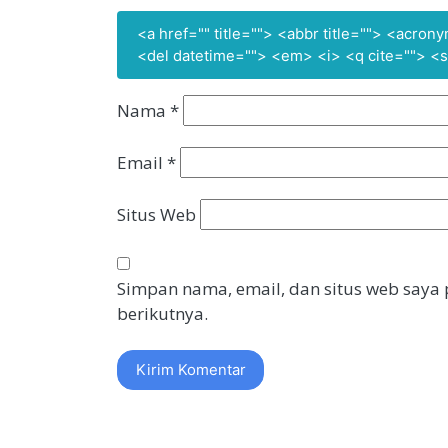
<a href="" title=""> <abbr title=""> <acro
<del datetime=""> <em> <i> <q cite=""> <s
Nama
*
Email
*
Situs Web
Simpan nama, email, dan situs web saya
berikutnya.