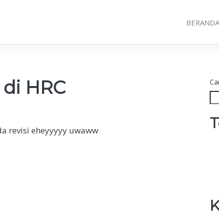
BERAND
 di HRC
Car
T
ada revisi eheyyyyy uwaww
K