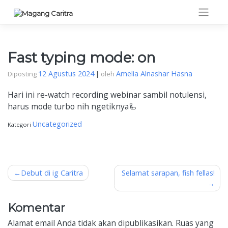
Skip
to
content
Fast typing mode: on
12 Agustus 2024
Amelia Alnashar Hasna
Diposting
|
oleh
Hari ini re-watch recording webinar sambil notulensi,
harus mode turbo nih ngetiknya🦾
Uncategorized
Kategori
Navigasi
Debut di ig Caritra
Selamat sarapan, fish fellas!
pos
Komentar
Alamat email Anda tidak akan dipublikasikan.
Ruas yang