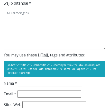
wajib ditandai
*
You may use these
HTML
tags and attributes:
<a href="" title=""> <abbr title=""> <acronym title=""> <b> <blockquote
cite=""> <cite> <code> <del datetime=""> <em> <i> <q cite=""> <s>
<strike> <strong>
Nama
*
Email
*
Situs Web