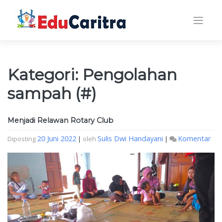
Skip
to
content
Kategori:
Pengolahan
sampah
(#)
Menjadi Relawan Rotary Club
Men
20 Juni 2022
Sulis Dwi Handayani
Komentar
Diposting
|
oleh
|
Rel
Rot
Clu