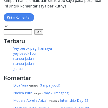
Simpan nama, email, dan situs web saya pada peramban
ini untuk komentar saya berikutnya.
Cari
Cari
Terbaru
Yey besok pagi hari raya
yey besok libur
(tanpa judul)
(tanpa judul)
gatau…
Komentar
Diva Yura
(tanpa judul)
mengenai
Nadira Putri
day 20 magang
mengenai
Mutiara Aprelia Azizah
Internship Day-22
mengenai