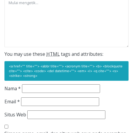
You may use these
HTML
tags and attributes:
<a href="" title=""> <abbr title=""> <acronym title=""> <b> <blockquote
cite=""> <cite> <code> <del datetime=""> <em> <i> <q cite=""> <s>
<strike> <strong>
Nama
*
Email
*
Situs Web