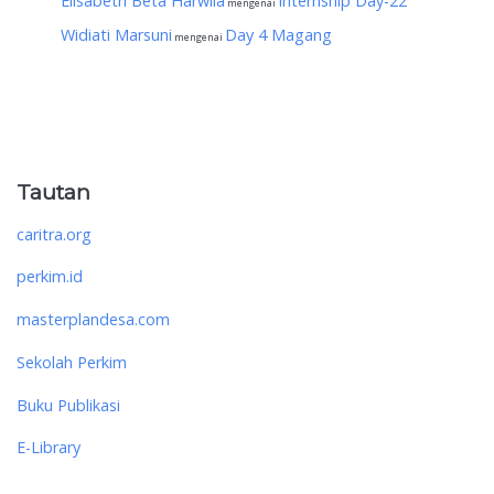
Elisabeth Beta Harwila
Internship Day-22
mengenai
Widiati Marsuni
Day 4 Magang
mengenai
Tautan
caritra.org
perkim.id
masterplandesa.com
Sekolah Perkim
Buku Publikasi
E-Library