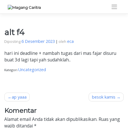
Skip
to
content
alt f4
6 Desember 2023
eca
Diposting
|
oleh
hari ini deadline + nambah tugas dari mas fajar disuru
buat 3d lagi tapi yah sudahklah..
Uncategorized
Kategori
Navigasi
ap yaaa
besok kamis
pos
Komentar
Alamat email Anda tidak akan dipublikasikan.
Ruas yang
wajib ditandai
*