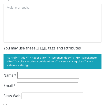
You may use these
HTML
tags and attributes:
<a href="" title=""> <abbr title=""> <acronym title=""> <b> <blockquote
cite=""> <cite> <code> <del datetime=""> <em> <i> <q cite=""> <s>
<strike> <strong>
Nama
*
Email
*
Situs Web