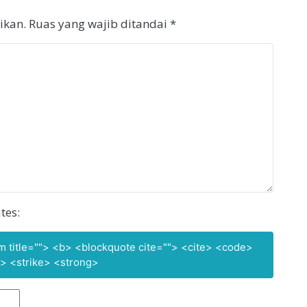
ikan.
Ruas yang wajib ditandai
*
tes:
nym title=""> <b> <blockquote cite=""> <cite> <code>
> <strike> <strong>