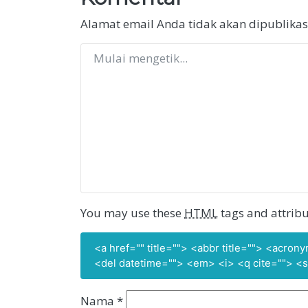
Alamat email Anda tidak akan dipublikas
You may use these
HTML
tags and attribu
<a href="" title=""> <abbr title=""> <acro
<del datetime=""> <em> <i> <q cite=""> <s
Nama
*