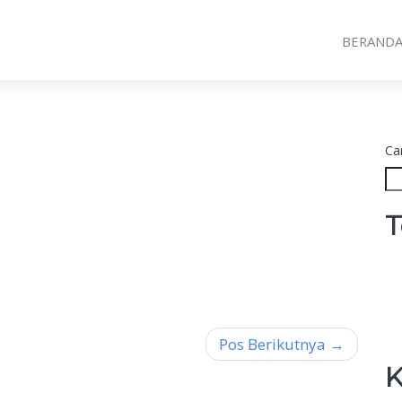
BERAND
Car
T
Pos Berikutnya
K