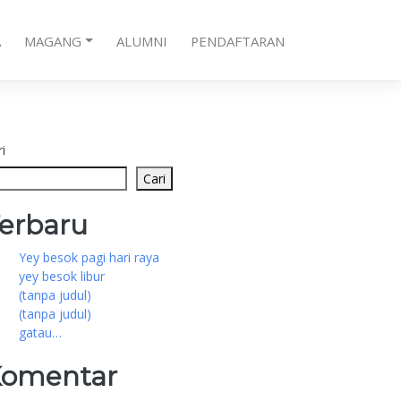
A
MAGANG
ALUMNI
PENDAFTARAN
i
Cari
erbaru
Yey besok pagi hari raya
yey besok libur
(tanpa judul)
(tanpa judul)
gatau…
omentar