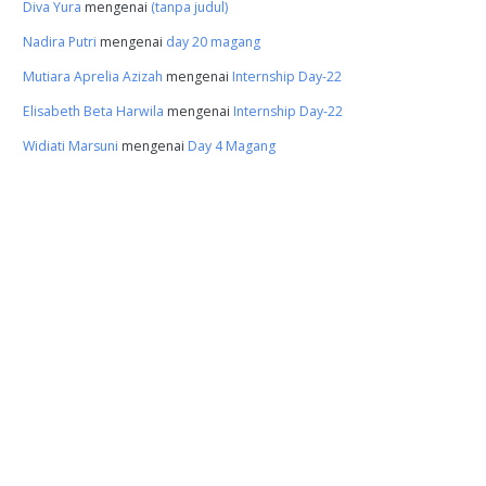
Diva Yura
mengenai
(tanpa judul)
Nadira Putri
mengenai
day 20 magang
Mutiara Aprelia Azizah
mengenai
Internship Day-22
Elisabeth Beta Harwila
mengenai
Internship Day-22
Widiati Marsuni
mengenai
Day 4 Magang