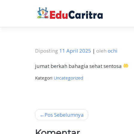
Skip
to
content
Diposting
11 April 2025
|
oleh
ochi
jumat berkah bahagia sehat sentosa
Kategori
Uncategorized
Navigasi
Pos Sebelumnya
pos
Komentar