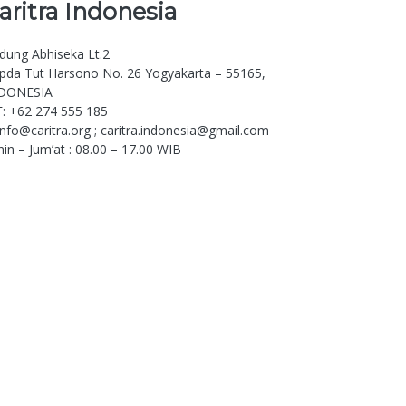
aritra
Indonesia
dung Abhiseka Lt.2
. Ipda Tut Harsono No. 26 Yogyakarta – 55165,
DONESIA
F: +62 274 555 185
 info@caritra.org ; caritra.indonesia@gmail.com
nin – Jum’at : 08.00 – 17.00 WIB