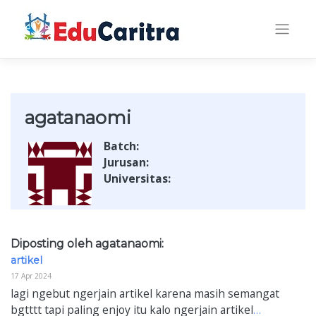
Skip
to
content
agatanaomi
Batch:
Jurusan:
Universitas:
Diposting oleh agatanaomi:
artikel
17 Apr 2024
lagi ngebut ngerjain artikel karena masih semangat
bgtttt tapi paling enjoy itu kalo ngerjain artikel
…